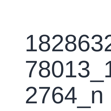
Pradini
182863
78013_
2764_n