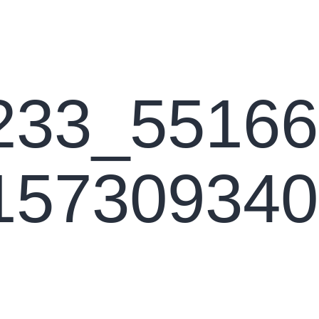
s
Apie petankę
Asociacija
Turnyrai
Konta
233_55166
157309340