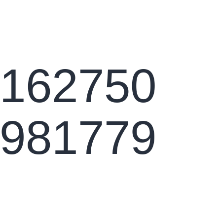
ktai
162750
981779