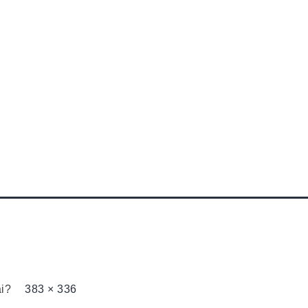
s
Apie petankę
Asociacija
Turnyrai
Konta
ai?
383 × 336