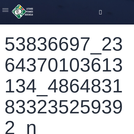
53836697_23
64370103613
134_4864831
83323525939
2_n