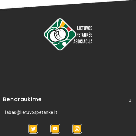
Bendraukime
labas@lietuvospetanke.lt