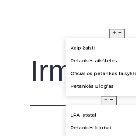
Pradinis
Apie petankę
Kaip žaisti
Irma
Petankės aikštelės
Oficialios petankės taisykl
Petankės Blog’as
Asociacija
LPA įstatai
Petankės klubai