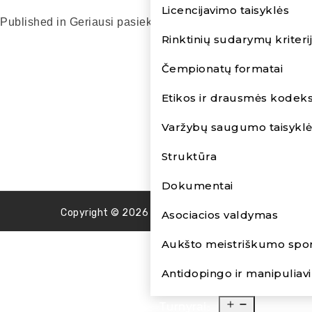
Licencijavimo taisyklės
Published in
Geriausi pasiekimai
885 × 960
Rinktinių sudarymų kriterij
Čempionatų formatai
Etikos ir drausmės kodek
Varžybų saugumo taisykl
Struktūra
Dokumentai
Copyright © 2026 lietuvospetanke. All Rights Reser
Asociacios valdymas
Aukšto meistriškumo spo
Antidopingo ir manipulia
Turnyrai