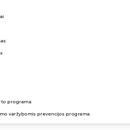
ai
Bendraukime
sas
labas@lietuvospetanke.lt
ės
ved.
rto programa
vimo varžybomis prevencijos programa