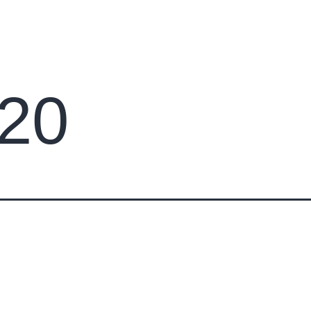
s
Apie petankę
Asociacija
Turnyrai
Konta
20