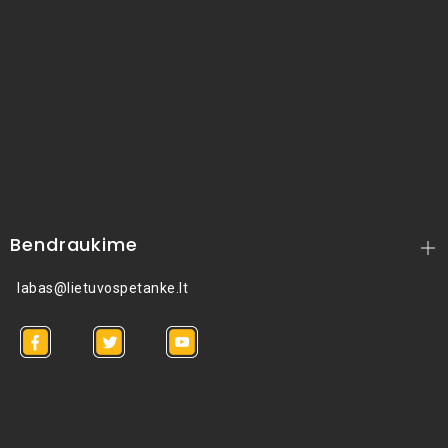
Bendraukime
labas@lietuvospetanke.lt