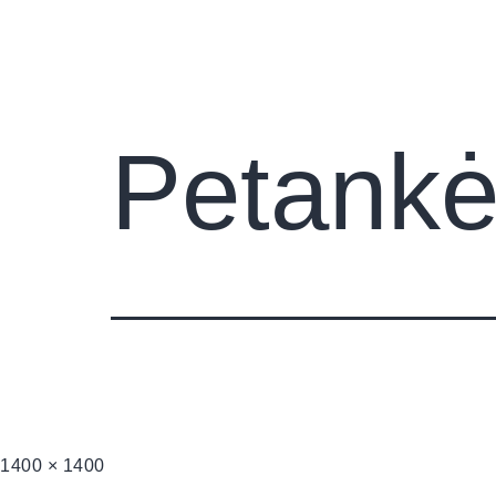
Pradini
Petankė
1400 × 1400