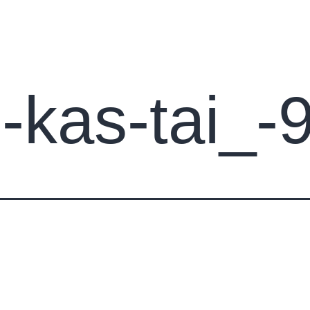
s
Apie petankę
Asociacija
Turnyrai
Konta
-kas-tai_-