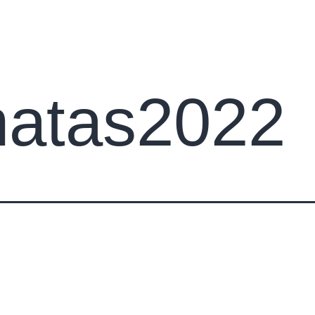
s
Apie petankę
Asociacija
Turnyrai
Konta
natas2022