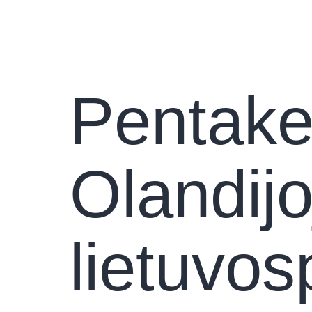
Pradini
Pentake
Olandijo
lietuvos