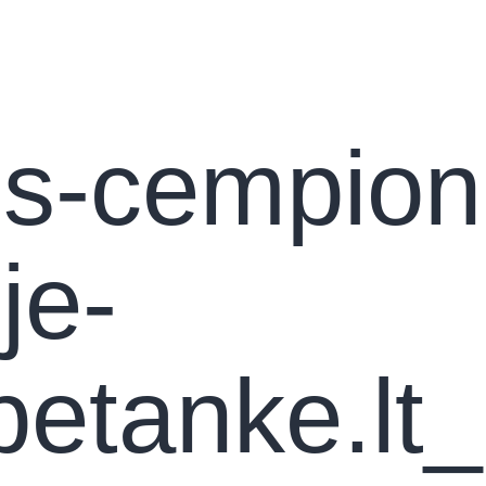
s
Apie petankę
Asociacija
Turnyrai
Konta
s-cempion
je-
petanke.lt