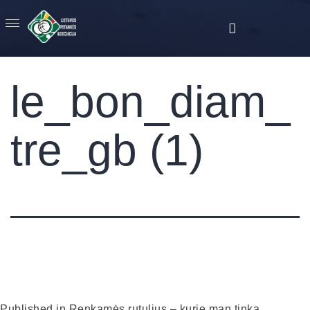
le_bon_diam_
tre_gb (1)
Published in
Renkamės rutulius – kurie man tinka