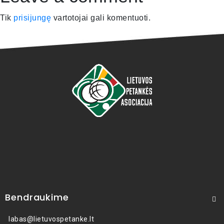
Tik
prisijungę
vartotojai gali komentuoti.
Bendraukime
labas@lietuvospetanke.lt