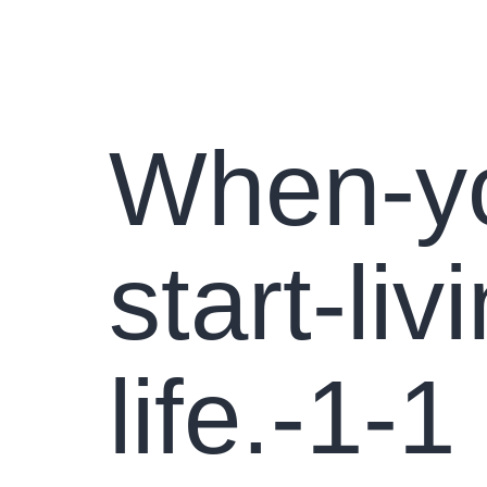
Pradini
When-yo
start-li
life.-1-1