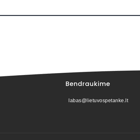
Bendraukime
labas@lietuvospetanke.lt