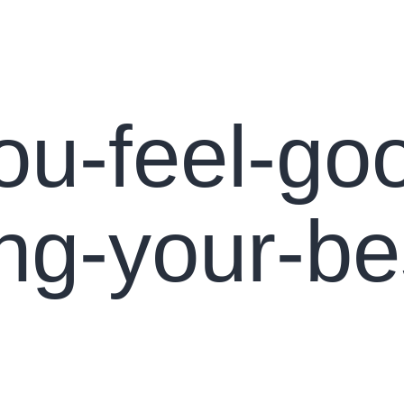
s
Apie petankę
Asociacija
Turnyrai
Konta
u-feel-go
ving-your-be