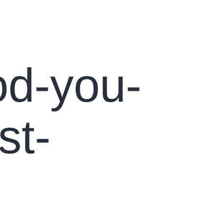
ktai
od-you-
st-