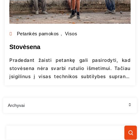
Petankės pamokos
,
Visos
Stovėsena
Pradedant žaisti petankę gali pasirodyti, kad
stovėsena nėra svarbi rutulio išmetimui. Tačiau
įsigilinus į visas technikos subtilybes supranti,
kad kūnas veikia kaip vienas mechanizmas ir
nekreipiant dėmesio į vieną iš metimo
sudedamųjų dalių – taiklumo procentas yra
Archyvai
ženkliai mažesnis, o kelias tobulėjimo link
ilgesnis. Stovėsena, kaip ir viskas petankėje, yra
individualu, tačiau šiame straipsnyje norime…
Continue reading