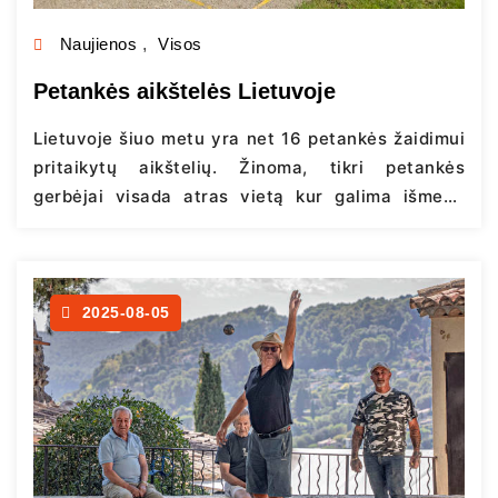
Naujienos
,
Visos
Petankės aikštelės Lietuvoje
Lietuvoje šiuo metu yra net 16 petankės žaidimui
pritaikytų aikštelių. Žinoma, tikri petankės
gerbėjai visada atras vietą kur galima išmesti
rutulį – iš bėdos ir ant žolės, ir pleže ant smėlio,
bet LPA džiaugiasi vis didėjančiu petankei
pritaikytų aikštelių kiekiu. Norintys pabandyti
petankę ir gauti patarimų iš patyrusių žaidėjų gali
2025-08-05
rinktis tarp trijų aikštelių: Kaune,…
Continue
reading