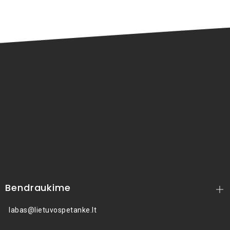
Bendraukime
labas@lietuvospetanke.lt