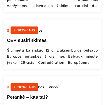
varžyboms. Laisvalaikio žaidimui rutuliai dar
skirstomi į lauko ir vidaus. Pradėkime
nuo laisvalaikio rutulių. Tai nebrangūs rutuliai,
skirti laisvalaikio pasižaidimui, maloniam laiko
praleidimui su draugais. Jie dažniausiai yra
Naujienos
2025-04-22
,
Visos
vienodo dydžio ir svorio, metaliniai, su smėlio
CEP susirinkimas
užpildu. Gali būti blizgūs su chromo paviršiumi
arba dažyti juodai. Metalas, iš kurio tokie…
Šių metų balandžio 12 d. Liuksemburge pulsavo
Continue reading
Europos petankės širdis, nes Belvaux mieste
įvyko 26-asis Confédération Européenne de
Pétanque (CEP) metinis susirinkimas. Jame
dalyvavo ir Lietuvos petankės asociacijos
prezidentas Almantas Burneika. Šiais metais
susirinkime dalyvavo 17 šalių gyvai ir 6 šalys per
Petankės pamokos
2025-04-05
,
Visos
deleguotus balsus. CEP prezidentas Barnabas
Petankė – kas tai?
Novak ir generalinis sekretorius Michael Regelin