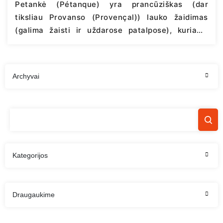
pristatė metines…
Continue reading
Petankė (Pétanque) yra prancūziškas (dar
tiksliau Provanso (Provençal)) lauko žaidimas
(galima žaisti ir uždarose patalpose), kuriame
varžosi dvi komandos. Naudojami yra metaliniai
rutuliai, o žaidimo tikslas yra, kad rutulys būtų
primestas kuo arčiau už priešininko rutulį taikinio
Archyvai
atžvilgiu (mažas, medinis kamuoliukas, dar
vadinamas “kašanetu”, pranc. cochonnet).
Petankės istorija Petankės žaidimas buvo
sugalvotas apie 1908 m. (internete galima…
Continue reading
Kategorijos
Draugaukime