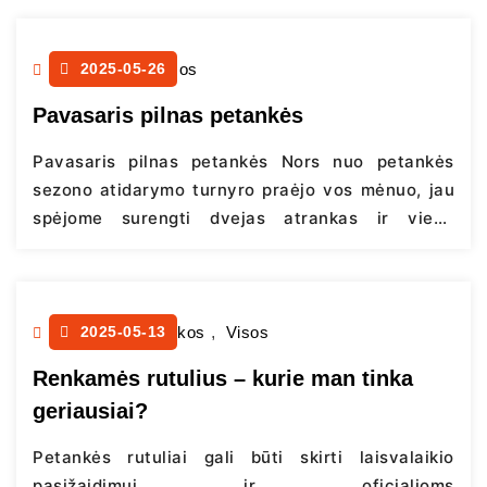
Lygūs rutuliai ar su grioveliais? Grioveliai
rutuliuose nėra vien estetikos klausimas ar
skirtas tik tam, kad lengviau atpažintumėte savo
Naujienos
2025-05-26
,
Visos
rutulius žaidimo metu. Be geresnio sukibimo su…
Pavasaris pilnas petankės
Continue reading
Pavasaris pilnas petankės Nors nuo petankės
sezono atidarymo turnyro praėjo vos mėnuo, jau
spėjome surengti dvejas atrankas ir vieną
čempionatą. Pirmieji į aikšteles žengė veteranai,
kurie balandžio 27 d. varžėsi dėl teisės atstovauti
Lietuvai Europos veteranų (55+) čempionate. Į
atranką, vykusią Šiauliuose, užsiregistravo trys
Petankės pamokos
2025-05-13
,
Visos
komandos. Šiaulių veteranų rinktinė (Aridanas
Renkamės rutulius – kurie man tinka
Jankauskas, Remigijus Bielskis, Paulius Rulinskas
geriausiai?
ir…
Continue reading
Petankės rutuliai gali būti skirti laisvalaikio
pasižaidimui ir oficialioms