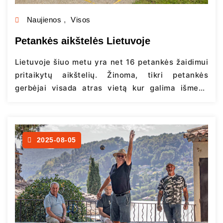
Naujienos
,
Visos
Petankės aikštelės Lietuvoje
Lietuvoje šiuo metu yra net 16 petankės žaidimui
pritaikytų aikštelių. Žinoma, tikri petankės
gerbėjai visada atras vietą kur galima išmesti
rutulį – iš bėdos ir ant žolės, ir pleže ant smėlio,
bet LPA džiaugiasi vis didėjančiu petankei
pritaikytų aikštelių kiekiu. Norintys pabandyti
petankę ir gauti patarimų iš patyrusių žaidėjų gali
2025-08-05
rinktis tarp trijų aikštelių: Kaune,…
Continue
reading