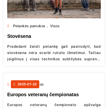
Petankės pamokos
,
Visos
Stovėsena
Pradedant žaisti petankę gali pasirodyti, kad
stovėsena nėra svarbi rutulio išmetimui. Tačiau
įsigilinus į visas technikos subtilybes supranti,
kad kūnas veikia kaip vienas mechanizmas ir
nekreipiant dėmesio į vieną iš metimo
sudedamųjų dalių – taiklumo procentas yra
ženkliai mažesnis, o kelias tobulėjimo link
Naujienos
2025-07-22
,
Visos
ilgesnis. Stovėsena, kaip ir viskas petankėje, yra
Europos veteranų čempionatas
individualu, tačiau šiame straipsnyje norime…
Continue reading
Europos veteranų čempionato apžvalga