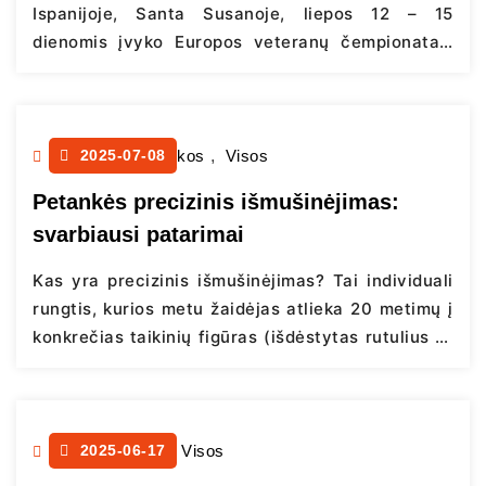
Ispanijoje, Santa Susanoje, liepos 12 – 15
dienomis įvyko Europos veteranų čempionatas,
kuriame Lietuvą atstovavo Aridanas Jankauskas,
Remigijus Bielskis, Evaldas Kievišas ir Paulius
Rulinskas. Šiame straipsnyje pateikiame jums
trumpą čempionato apžvalgą dalyvių akimis.
Petankės pamokos
2025-07-08
,
Visos
Ispanijos saulė svilino be gailesčio – lyg
Petankės precizinis išmušinėjimas:
norėdama išbandyti mūsų ištvermę. Tačiau
svarbiausi patarimai
petankė – tai ne šiaip žaidimas,…
Continue
reading
Kas yra precizinis išmušinėjimas? Tai individuali
rungtis, kurios metu žaidėjas atlieka 20 metimų į
konkrečias taikinių figūras (išdėstytas rutulius ar
kašanetus) iš keturių atstumų – 6,5 m, 7,5 m, 8,5
m ir 9,5 m. Kiekviena figūra turi savo išdėstymą ir
vertinimo principus. Vertinama ne tik taiklumas,
bet ir rutulio nusileidimo vieta, pataikymo
Įdomūs faktai
2025-06-17
,
Visos
tikslumas bei kliūčių…
Continue reading