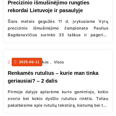
Precizinio išmušinėjimo rungties
rekordai Lietuvoje ir pasaulyje
Šiais metais gegužės 11 d. įvykusiame Vyrų
precizinio išmušinėjimo čempionate Paulius
Bagdanavičius surinko 35 taškus ir pagerino
Lietuvos rekordą šioje rungtyje. 2024 m. 32
taškus surinko Almantas Burneika, tiek pat taškų
surinko ir Robertas Travkinas 2019 m. Tarp
moterų Lietuvos precizinio išmušinėjimo rungtyje
Petankės pamokos
2025-06-11
,
Visos
geriausias rezultatas yra 34 taškai, kuriuos šiais
Renkamės rutulius – kurie man tinka
metais surinko Irma Bagdanavičienė, antroje…
geriausiai? – 2 dalis
Continue reading
Pirmoje dalyje aptarėme kurio gamintojo, kokio
svorio bei kokio dydžio rutulius rinktis. Toliau
pakalbėsime apie rutulių tekstūrą, kietumą bei tai,
kokią įtaka žaidimui turi iš ko jie yra pagaminti.