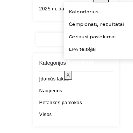
2025 m. balandžio mėn.
Kalendorius
Čempionatų rezultatai
Geriausi pasiekimai
LPA teisėjai
Kontaktai
Kategorijos
X
Įdomūs faktai
Naujienos
Petankės pamokos
Visos