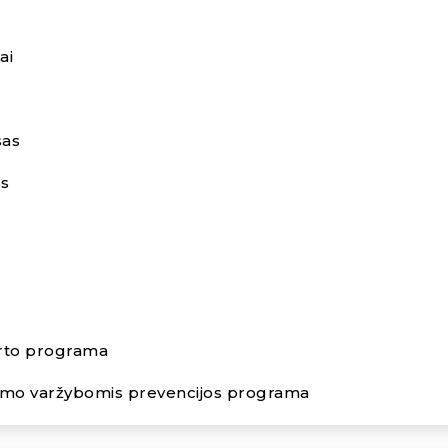
pa-etikos-kodeksas
ai
sas
ės
rto programa
vimo varžybomis prevencijos programa