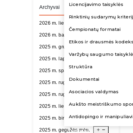
l
Licencijavimo taisyklės
Archyvai
Rinktinių sudarymų kriterij
2026 m. liepos mėn.
Čempionatų formatai
2026 m. balandžio mėn.
Etikos ir drausmės kodek
2025 m. gruodžio mėn.
Varžybų saugumo taisykl
2025 m. lapkričio mėn.
Struktūra
2025 m. spalio mėn.
Dokumentai
2025 m. rugsėjo mėn.
Asociacios valdymas
2025 m. rugpjūčio mėn.
Aukšto meistriškumo spo
2025 m. liepos mėn.
Antidopingo ir manipulia
2025 m. birželio mėn.
2025 m. gegužės mėn.
Turnyrai