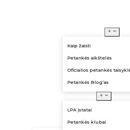
Pradinis
Apie petankę
Kaip žaisti
Petankės aikštelės
Oficialios petankės taisykl
Petankės Blog’as
Asociacija
LPA įstatai
Petankės klubai