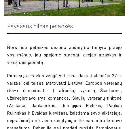
Pavasaris pilnas petankės
Nors nuo petankės sezono atidarymo turnyro praėjo
vos mėnuo, jau spėjome surengti dvejas atrankas ir
vieną čempionatą.
Pirmieji į aikšteles žengė veteranai, kurie balandžio 27 d.
varžėsi dėl teisės atstovauti Lietuvai Europos veteranų
(55+) čempionate. Į atranką, vykusią Šiauliuose,
užsiregistravo trys komandos. Šiaulių veteranų rinktinė
(Aridanas Jankauskas, Remigijus Bielskis, Paulius
Rulinskas ir Evaldas Kievišas), žaisdama savo aikštelėje,
nepralaimėjo nė vienų rungtynių ir įtikinamai įrodė savo
pranašumą. Dabar jie gali pradėti ruoštis čempionatui,