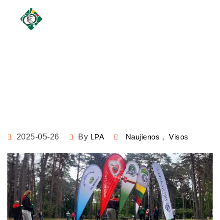
Pavasaris pilnas petankės
2025-05-26
By
LPA
Naujienos
,
Visos