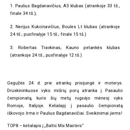
1. Paulius Bagdanavičius, A3 klubas (atrankoje 33 tš.,
finale 34 tš.);
2. Nerijus Kukcinavičius, Boules Lt klubas (atrankoje
24 tš.; pusfinalyje 15 tš.; finale 15 tš.)
3. Robertas Travkinas, Kauno petankės klubas
(atrankoje 24 tš., pusfinalyje 12 tš.)
Gegužės 24 d. prie atrankų prisijungė ir moterys.
Druskininkuose vyko mišrių porų atranka į Pasaulio
čempionatą, kuris šių metų rugsėjo mėnesį vyks
Romoje, Italijoje. Kelialapį į pasaulio čempionatą
iškovojo Irma ir Paulius Bagdanavičiai. Sveikinimai jiems
!
TOP8 – kelialapis į „Baltic Mix Masters“