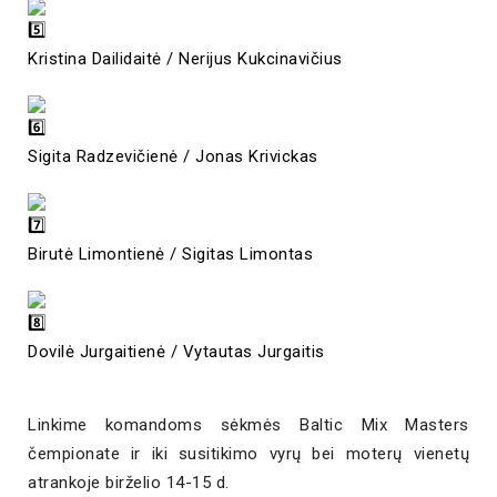
Kristina Dailidaitė / Nerijus Kukcinavičius
Sigita Radzevičienė / Jonas Krivickas
Birutė Limontienė / Sigitas Limontas
Dovilė Jurgaitienė / Vytautas Jurgaitis
Linkime komandoms sėkmės Baltic Mix Masters
čempionate ir iki susitikimo vyrų bei moterų vienetų
atrankoje birželio 14-15 d.