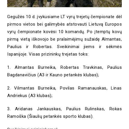
Gegužės 10 d. įvykusiame LT vyrų trejetų čempionate dėl
pirmos vietos bei galimybės atstovauti Lietuvą Europos
vyrų čempionate kovėsi 10 komandų. Po įtemptų kovų
pirmą vietą iškovojo be pralaimėjimų sužaidę Almantas,
Paulius ir Robertas.
Sveikinimai jiems ir sėkmės
Ispanijoje.
Visas prizininkų trejetas toks:
1.
Almantas Burneika, Robertas Travkinas, Paulius
Bagdanavičius (A3 ir Kauno petankės klubas);
2. Vilmantas Burneika, Povilas Ramanauskas, Linas
Andriekus (A3 klubas);
3. Aridanas Jankauskas, Paulius Rulinskas, Rokas
Ramoška (Šiaulių petankės sporto klubas).