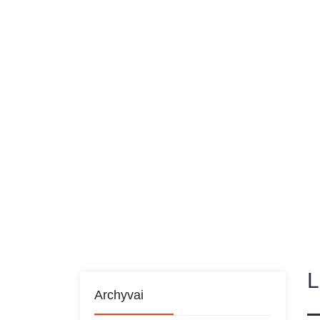
Pradini
L
Archyvai