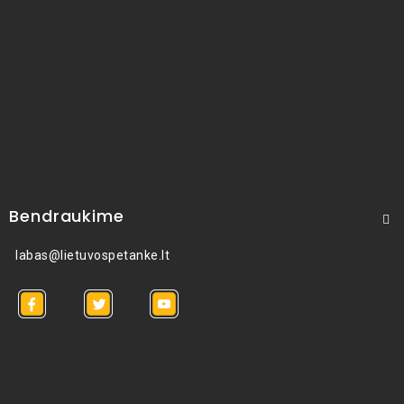
Bendraukime
labas@lietuvospetanke.lt