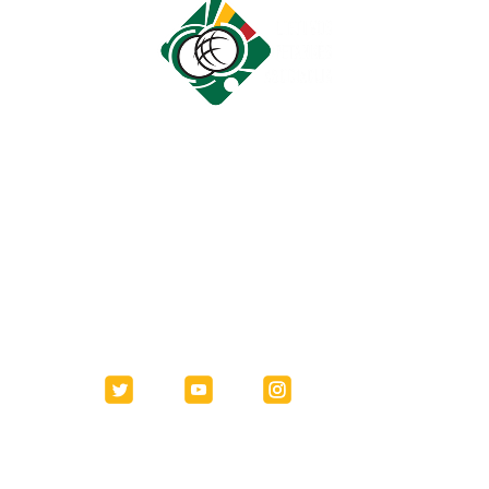
Bendraukime
labas@lietuvospetanke.lt